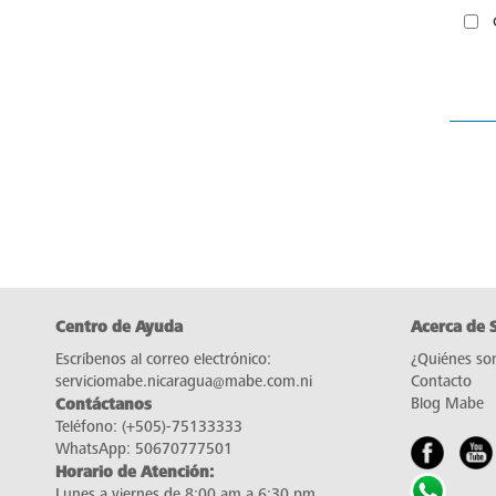
Centro de Ayuda
Acerca de 
Escríbenos al correo electrónico:
¿Quiénes so
serviciomabe.nicaragua@mabe.com.ni
Contacto
Contáctanos
Blog Mabe
Teléfono:
(+505)-75133333
WhatsApp:
50670777501
Horario de Atención:
Lunes a viernes de 8:00 am a 6:30 pm.