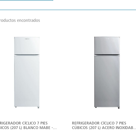
roductos encontrados
VER
V
MÁS
M
RIGERADOR CÍCLICO 7 PIES
REFRIGERADOR CÍCLICO 7 PIES
ICOS (207 L) BLANCO MABE -
CÚBICOS (207 L) ACERO INOXIDABL
N207PVCRB0
MABE - RMN207PVCRX0