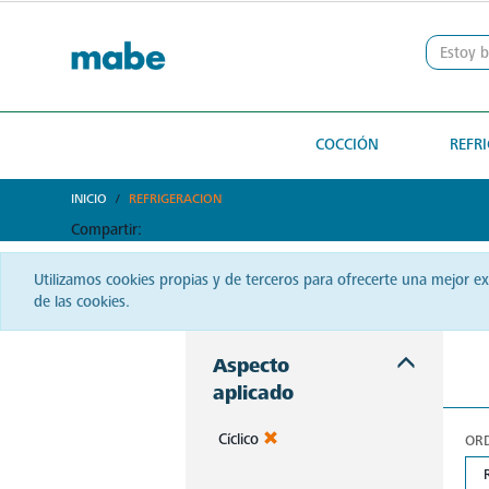
text.skipToContent
text.skipToNavigation
COCCIÓN
REFR
INICIO
REFRIGERACION
Compartir:
Utilizamos cookies propias y de terceros para ofrecerte una mejor e
de las cookies.
Aspecto
aplicado
Cíclico
OR