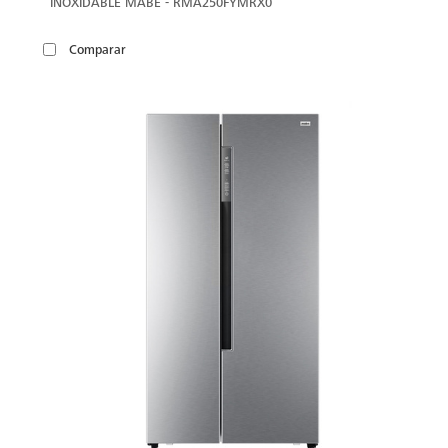
INOXIDABLE MABE - RMA250FYMRX0
Comparar
VER
MÁS