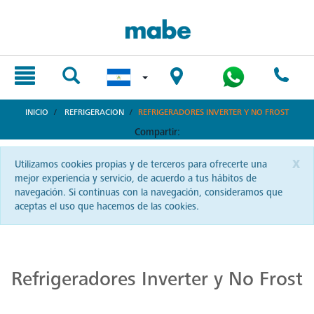
text.skipToContent
text.skipToNavigation
INICIO
REFRIGERACION
REFRIGERADORES INVERTER Y NO FROST
Compartir:
x
Utilizamos cookies propias y de terceros para ofrecerte una
mejor experiencia y servicio, de acuerdo a tus hábitos de
navegación. Si continuas con la navegación, consideramos que
aceptas el uso que hacemos de las cookies.
Refrigeradores Eficientes
Descubre la fusión perfecta entre diseño y eficiencia con nuestros refrigeradores Mabe. Brindan no solo un ahorro energético sino también una estética que complementa cualquier cocina. ¡Dale a tus alimentos el cuidado que merecen!
Refrigeradores Inverter y No Frost