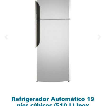
Refrigerador Automático 19
pies cúbicos (510 L) Inox