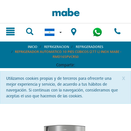
text.skipToContent
text.skipToNavigation
INICIO
REFRIGERACION
REFRIGERADORES
REFRIGERADOR AUTOMÁTICO 10 PIES CÚBICOS (277 L) INOX MABE -
RMD165PVCRS0
Compartir:
x
Utilizamos cookies propias y de terceros para ofrecerte una
mejor experiencia y servicio, de acuerdo a tus hábitos de
navegación. Si continuas con la navegación, consideramos que
aceptas el uso que hacemos de las cookies.