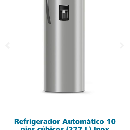
Refrigerador Automático 10
pies cúbicos (277 L) Inox