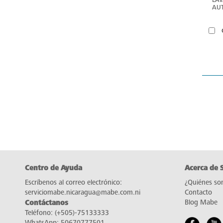
AU
GR
Centro de Ayuda
Acerca de 
Escríbenos al correo electrónico:
¿Quiénes so
serviciomabe.nicaragua@mabe.com.ni
Contacto
Contáctanos
Blog Mabe
Teléfono:
(+505)-75133333
WhatsApp:
50670777501