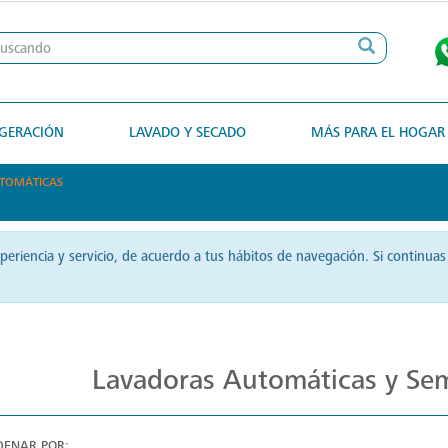
IGERACIÓN
LAVADO Y SECADO
MÁS PARA EL HOGAR
UTOMÁTICAS
xperiencia y servicio, de acuerdo a tus hábitos de navegación. Si contin
Lavadoras Mabe: Eficiencia en Cada Ciclo
Lavadoras Automáticas y Se
DENAR POR: