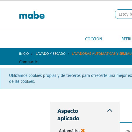
text.skipToContent
text.skipToNavigation
COCCIÓN
REFR
INICIO
LAVADO Y SECADO
LAVADORAS AUTOMÁTICAS Y SEMIA
Compartir:
Utilizamos cookies propias y de terceros para ofrecerte una mejor e
de las cookies.
Con las lavadoras Mabe en Nicaragua, cada lavado promete ropa impecable. Experimenta la combinación de potencia y cuidado en cada ciclo. Lava con confianza, lava con Mabe.
Aspecto
aplicado
Automática
OR