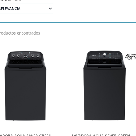
roductos encontrados
VER
V
MÁS
M
VADORA AQUA SAVER GREEN
LAVADORA AQUA SAVER GREEN