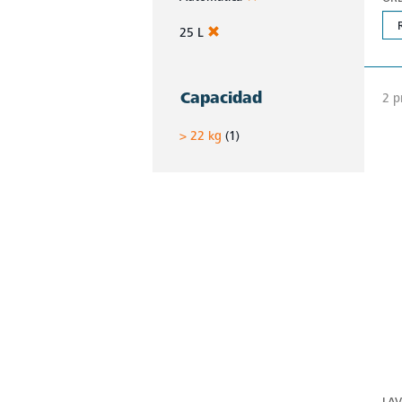
25 L
Capacidad
2 p
> 22 kg
(1)
LA