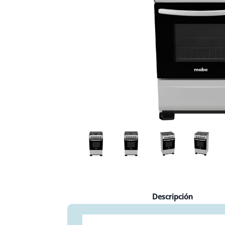
Current
Descripción
Tab: