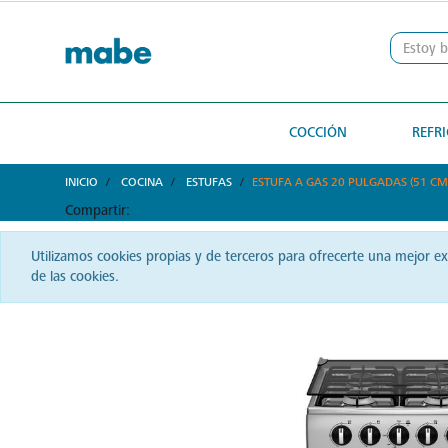
text.skipToContent
text.skipToNavigation
COCCIÓN
REFR
INICIO
COCINA
ESTUFAS
ESTUFA A GAS 20 PULGADAS (51 CM
Compartir:
Utilizamos cookies propias y de terceros para ofrecerte una mejor e
de las cookies.