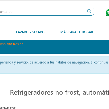
N
LAVADO Y SECADO
MÁS PARA EL HOGAR
S Y SIDE BY SIDE
xperiencia y servicio, de acuerdo a tus hábitos de navegación. Si contin
Refrigeradores: Elegancia y Sostenibilidad
Refrigeradores no frost, automáti
DENAR POR: