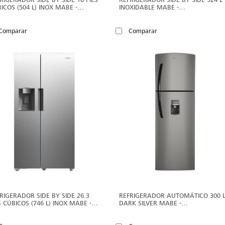
ICOS (504 L) INOX MABE -
INOXIDABLE MABE -
M504SONBS0
MSM544LMLSS0
Comparar
Comparar
VER
V
MÁS
M
RIGERADOR SIDE BY SIDE 26.3
REFRIGERADOR AUTOMÁTICO 300 
S CÚBICOS (746 L) INOX MABE -
DARK SILVER MABE -
M746IOLFS0
RMA300FJMRQ0