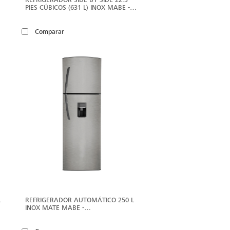
PIES CÚBICOS (631 L) INOX MABE -
MSM631LKLSS0
Comparar
ER
VER
ÁS
MÁS
L
REFRIGERADOR AUTOMÁTICO 250 L
INOX MATE MABE -
RMA250FYMRM0