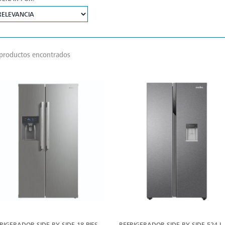
productos encontrados
VER
V
MÁS
M
RIGERADOR SIDE BY SIDE 18 PIES
REFRIGERADOR SIDE BY SIDE 524 L