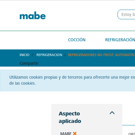
text.skipToContent
text.skipToNavigation
COCCIÓN
REFRIGERACIÓ
INICIO
REFRIGERACION
REFRIGERADORES NO FROST, AUTOMÁTICO
Compartir:
Utilizamos cookies propias y de terceros para ofrecerte una mejor e
de las cookies.
Conciencia ecológica y diseño se fusionan en los refrigeradores Mabe. No solo guardes tus alimentos, conserva el futuro del planeta. ¡Explora opciones sostenibles y elegantes con Mabe!
Aspecto
aplicado
MABE
OR