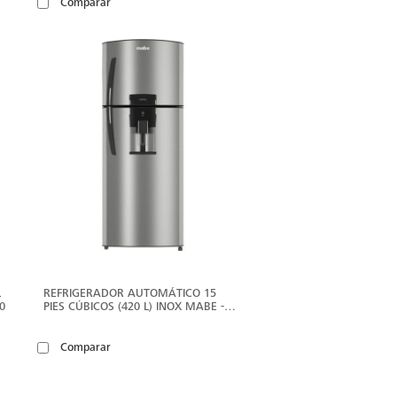
Comparar
ER
VER
ÁS
MÁS
L
REFRIGERADOR AUTOMÁTICO 15
0
PIES CÚBICOS (420 L) INOX MABE -
RMP420FYCRU
Comparar
ER
VER