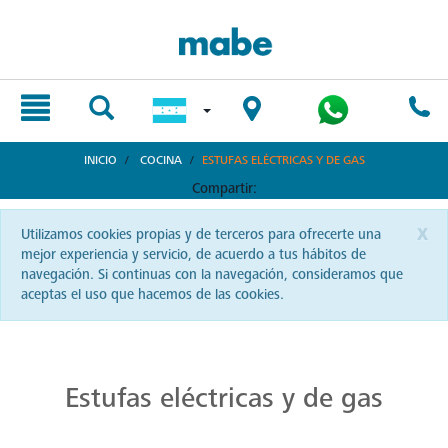
text.skipToContent
text.skipToNavigation
INICIO
COCINA
ESTUFAS ELÉCTRICAS Y DE GAS
Compartir:
x
Utilizamos cookies propias y de terceros para ofrecerte una
mejor experiencia y servicio, de acuerdo a tus hábitos de
navegación. Si continuas con la navegación, consideramos que
aceptas el uso que hacemos de las cookies.
Pasión y Rendimiento en Cocina
Con las estufas Mabe, cocina con pasión y disfruta de un rendimiento inigualable. Diseño moderno y funcionalidad en cada modelo. ¡Encuentra el complemento perfecto para tu cocina en Mabe!
Estufas eléctricas y de gas