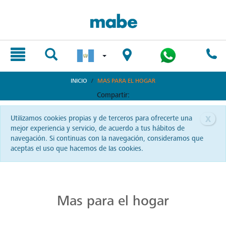
text.skipToContent
text.skipToNavigation
INICIO
MAS PARA EL HOGAR
Compartir:
x
Utilizamos cookies propias y de terceros para ofrecerte una
mejor experiencia y servicio, de acuerdo a tus hábitos de
navegación. Si continuas con la navegación, consideramos que
aceptas el uso que hacemos de las cookies.
Innovación para Cada Rincón del Hogar
Renueva y potencia cada rincón de tu hogar con Mabe. Desde soluciones climáticas hasta innovadoras lavavajillas, halla la perfecta sinergia entre tecnología y confort. Da un paso al futuro del hogar, ¡explora con Mabe!
Mas para el hogar