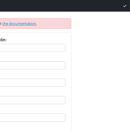
it
the documentation
.
ión: