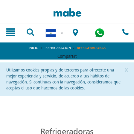
text.skipToContent
text.skipToNavigation
INICIO
REFRIGERACION
REFRIGERADORAS
Compartir:
x
Utilizamos cookies propias y de terceros para ofrecerte una
mejor experiencia y servicio, de acuerdo a tus hábitos de
navegación. Si continuas con la navegación, consideramos que
aceptas el uso que hacemos de las cookies.
Refrigeradores Mabe: Diseño y Eficiencia
Revoluciona tu cocina con refrigeradores Mabe en El Salvador. Una fusión de diseño vanguardista, eficiencia energética y durabilidad para conservar lo que más te importa.
Vanguardia en Refrigeración
La tecnología más avanzada para mantener tus alimentos frescos la encontrarás con Mabe. En El Salvador, la vanguardia en refrigeración redefine tu experiencia culinaria. ¡Explora y siente la diferencia!
Refrigeradoras