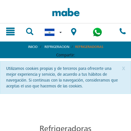
text.skipToContent
text.skipToNavigation
INICIO
REFRIGERACION
REFRIGERADORAS
Compartir:
x
Utilizamos cookies propias y de terceros para ofrecerte una
mejor experiencia y servicio, de acuerdo a tus hábitos de
navegación. Si continuas con la navegación, consideramos que
aceptas el uso que hacemos de las cookies.
Refrigeradores Mabe: Diseño y Eficiencia
Revoluciona tu cocina con refrigeradores Mabe en El Salvador. Una fusión de diseño vanguardista, eficiencia energética y durabilidad para conservar lo que más te importa.
Vanguardia en Refrigeración
La tecnología más avanzada para mantener tus alimentos frescos la encontrarás con Mabe. En El Salvador, la vanguardia en refrigeración redefine tu experiencia culinaria. ¡Explora y siente la diferencia!
Refrigeradoras