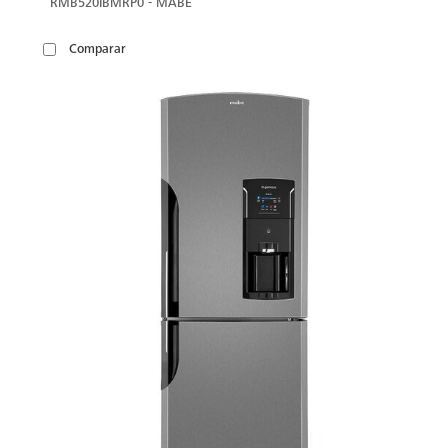
RMB520IBMRP0 - MABE
Comparar
VER
MÁS