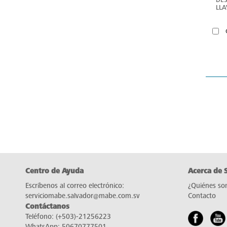
LLA
Centro de Ayuda
Acerca de 
Escríbenos al correo electrónico:
¿Quiénes so
serviciomabe.salvador@mabe.com.sv
Contacto
Contáctanos
Teléfono:
(+503)-21256223
WhatsApp:
50670777501