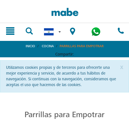
text.skipToContent
text.skipToNavigation
INICIO
COCINA
PARRILLAS PARA EMPOTRAR
Compartir:
x
Utilizamos cookies propias y de terceros para ofrecerte una
mejor experiencia y servicio, de acuerdo a tus hábitos de
navegación. Si continuas con la navegación, consideramos que
aceptas el uso que hacemos de las cookies.
Cocina con Precisión en Parrillas Mabe
La autenticidad del sabor reside en una buena parrilla. En El Salvador, Mabe te ofrece precisión y pasión en cada chispa.
Parrillas para Empotrar