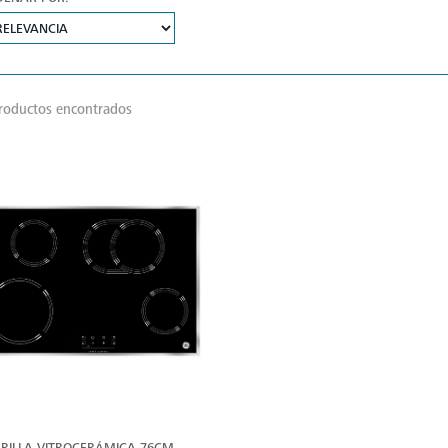
roductos encontrados
VER
MÁS
RILLA VITROCERÁMICA 76CM