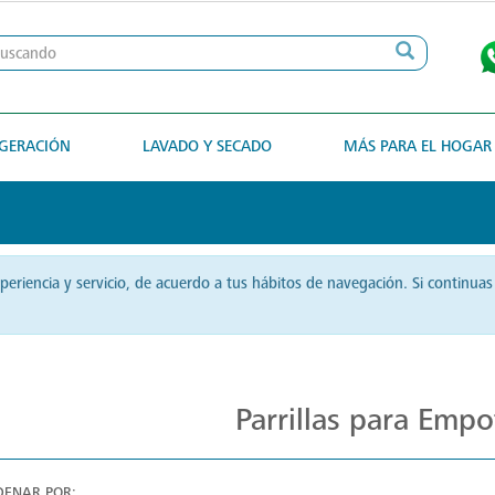
IGERACIÓN
LAVADO Y SECADO
MÁS PARA EL HOGAR
xperiencia y servicio, de acuerdo a tus hábitos de navegación. Si contin
Cocina con Precisión en Parrillas Mabe
Parrillas para Empo
DENAR POR: