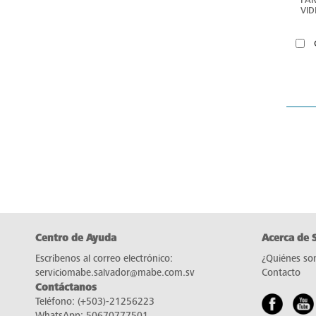
VID
PP
Centro de Ayuda
Acerca de 
Escríbenos al correo electrónico:
¿Quiénes so
serviciomabe.salvador@mabe.com.sv
Contacto
Contáctanos
Teléfono:
(+503)-21256223
WhatsApp:
50670777501