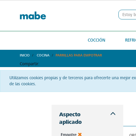
text.skipToContent
text.skipToNavigation
COCCIÓN
REFR
INICIO
COCINA
PARRILLAS PARA EMPOTRAR
Compartir:
Utilizamos cookies propias y de terceros para ofrecerte una mejor e
de las cookies.
La autenticidad del sabor reside en una buena parrilla. En El Salvador, Mabe te ofrece precisión y pasión en cada chispa.
Aspecto
aplicado
Empotre
OR