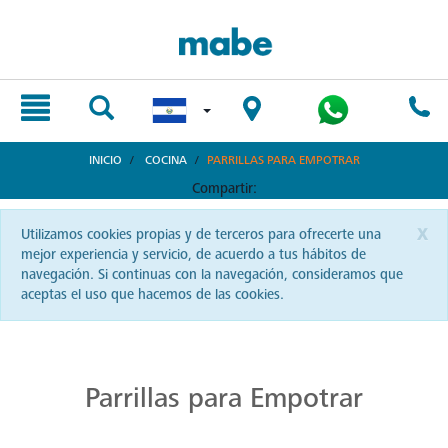
text.skipToContent
text.skipToNavigation
INICIO
COCINA
PARRILLAS PARA EMPOTRAR
Compartir:
x
Utilizamos cookies propias y de terceros para ofrecerte una
mejor experiencia y servicio, de acuerdo a tus hábitos de
navegación. Si continuas con la navegación, consideramos que
aceptas el uso que hacemos de las cookies.
Cocina con Precisión en Parrillas Mabe
La autenticidad del sabor reside en una buena parrilla. En El Salvador, Mabe te ofrece precisión y pasión en cada chispa.
Parrillas para Empotrar