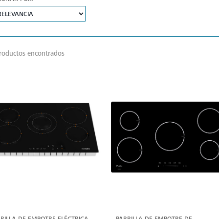
roductos encontrados
VER
V
MÁS
M
RILLA DE EMPOTRE ELÉCTRICA
PARRILLA DE EMPOTRE DE