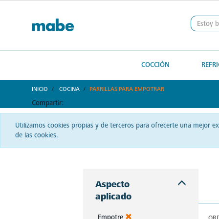
text.skipToContent
text.skipToNavigation
COCCIÓN
REFR
INICIO
COCINA
PARRILLAS PARA EMPOTRAR
Compartir:
Utilizamos cookies propias y de terceros para ofrecerte una mejor e
de las cookies.
La autenticidad del sabor reside en una buena parrilla. En El Salvador, Mabe te ofrece precisión y pasión en cada chispa.
Aspecto
aplicado
Empotre
OR