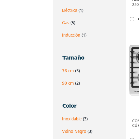
220
VIT
Eléctrica
(1)
IO7
Gas
(5)
Inducción
(1)
Tamaño
76 cm
(5)
90 cm
(2)
Color
Inoxidable
(3)
CON
CÚB
CH
Vidrio Negro
(3)