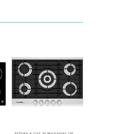
ER
VER
ÁS
MÁS
ESTUFA A GAS 30 PULGADAS (76