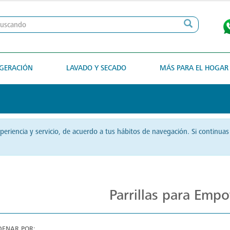
IGERACIÓN
LAVADO Y SECADO
MÁS PARA EL HOGAR
xperiencia y servicio, de acuerdo a tus hábitos de navegación. Si contin
Cocina con Precisión en Parrillas Mabe
Parrillas para Empo
DENAR POR: