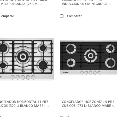
 V 30 PULGADAS (76 CM)
INDUCCION 90 CM NEGRO GE
ROCERÁMICA IO MABE -
PROFILE - PGP95IV0
650EVN0
Comparar
Comparar
VER
V
MÁS
M
GELADOR HORIZONTAL 11 PIES
CONGELADOR HORIZONTAL 9 PIES
ICOS (320 L) BLANCO MABE -
CÚBICOS (273 L) BLANCO MABE -
M11BPL3
CHM9BPL3