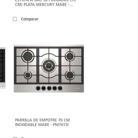
CM) PLATA MERCURY MABE -
WEM7643CAIS1
Comparar
ER
VER
ÁS
MÁS
PARRILLA DE EMPOTRE 76 CM
INOXIDABLE MABE - PM7615I