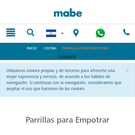
text.skipToContent
text.skipToNavigation
INICIO
COCINA
PARRILLAS PARA EMPOTRAR
Compartir:
x
Utilizamos cookies propias y de terceros para ofrecerte una
mejor experiencia y servicio, de acuerdo a tus hábitos de
navegación. Si continuas con la navegación, consideramos que
aceptas el uso que hacemos de las cookies.
Cocina con Precisión en Parrillas Mabe
La autenticidad del sabor reside en una buena parrilla. En El Salvador, Mabe te ofrece precisión y pasión en cada chispa.
Parrillas para Empotrar