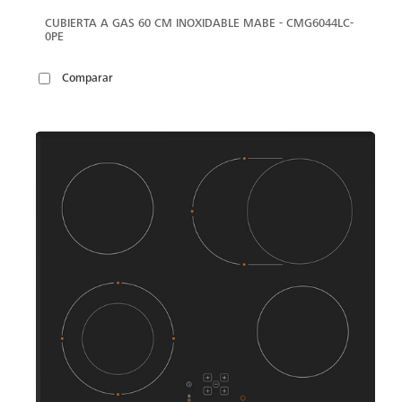
CUBIERTA A GAS 60 CM INOXIDABLE MABE - CMG6044LC-
0PE
Comparar
VER
MÁS