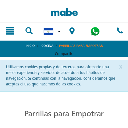
text.skipToContent
text.skipToNavigation
INICIO
COCINA
PARRILLAS PARA EMPOTRAR
Compartir:
x
Utilizamos cookies propias y de terceros para ofrecerte una
mejor experiencia y servicio, de acuerdo a tus hábitos de
navegación. Si continuas con la navegación, consideramos que
aceptas el uso que hacemos de las cookies.
Cocina con Precisión en Parrillas Mabe
La autenticidad del sabor reside en una buena parrilla. En El Salvador, Mabe te ofrece precisión y pasión en cada chispa.
Parrillas para Empotrar