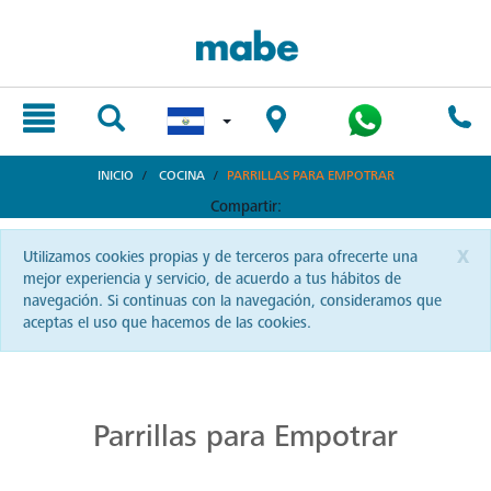
text.skipToContent
text.skipToNavigation
INICIO
COCINA
PARRILLAS PARA EMPOTRAR
Compartir:
x
Utilizamos cookies propias y de terceros para ofrecerte una
mejor experiencia y servicio, de acuerdo a tus hábitos de
navegación. Si continuas con la navegación, consideramos que
aceptas el uso que hacemos de las cookies.
Cocina con Precisión en Parrillas Mabe
La autenticidad del sabor reside en una buena parrilla. En El Salvador, Mabe te ofrece precisión y pasión en cada chispa.
Parrillas para Empotrar