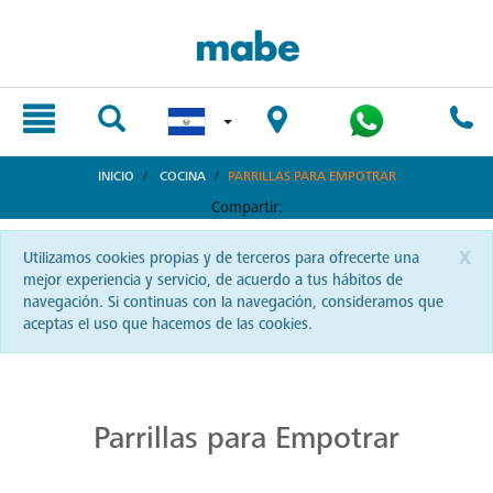
text.skipToContent
text.skipToNavigation
INICIO
COCINA
PARRILLAS PARA EMPOTRAR
Compartir:
x
Utilizamos cookies propias y de terceros para ofrecerte una
mejor experiencia y servicio, de acuerdo a tus hábitos de
navegación. Si continuas con la navegación, consideramos que
aceptas el uso que hacemos de las cookies.
Cocina con Precisión en Parrillas Mabe
La autenticidad del sabor reside en una buena parrilla. En El Salvador, Mabe te ofrece precisión y pasión en cada chispa.
Parrillas para Empotrar