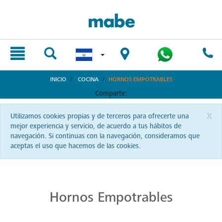
text.skipToContent
text.skipToNavigation
INICIO
COCINA
HORNOS EMPOTRABLES
Compartir:
x
Utilizamos cookies propias y de terceros para ofrecerte una
mejor experiencia y servicio, de acuerdo a tus hábitos de
navegación. Si continuas con la navegación, consideramos que
aceptas el uso que hacemos de las cookies.
Hornos Potentes: Sabor Auténtico
Cada receta es una aventura. Aventúrate en El Salvador con hornos Mabe y experimenta sabores auténticos y texturas perfectas.
Hornos Empotrables