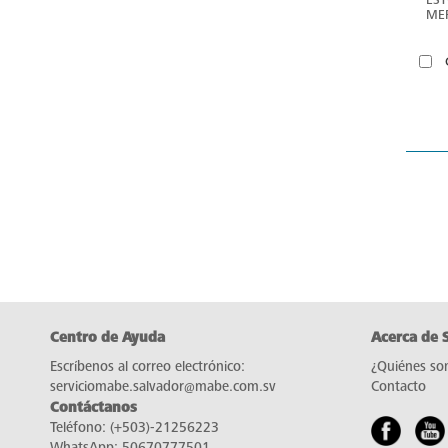
ME
Centro de Ayuda
Acerca de 
Escríbenos al correo electrónico:
¿Quiénes so
serviciomabe.salvador@mabe.com.sv
Contacto
Contáctanos
Teléfono:
(+503)-21256223
WhatsApp:
50670777501