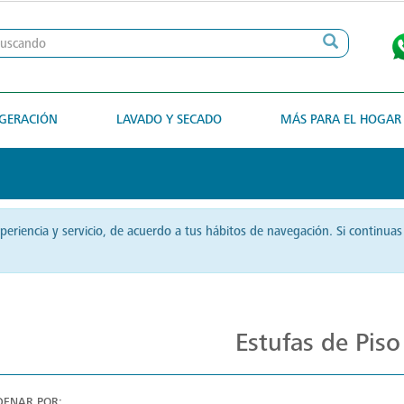
IGERACIÓN
LAVADO Y SECADO
MÁS PARA EL HOGAR
xperiencia y servicio, de acuerdo a tus hábitos de navegación. Si contin
Cocina Distintiva con Estufas Mabe
Estufas de Piso
DENAR POR: