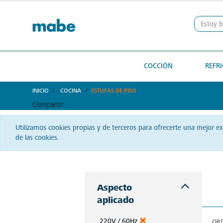
text.skipToContent
text.skipToNavigation
COCCIÓN
REFR
INICIO
COCINA
ESTUFAS DE PISO
Compartir:
Utilizamos cookies propias y de terceros para ofrecerte una mejor e
de las cookies.
La cocina salvadoreña se eleva con Mabe. Desde estufas hasta hornos, siente la pasión y haz brillar cada plato que sirvas.
Aspecto
aplicado
220V / 60Hz
OR