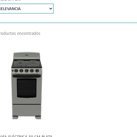
roductos encontrados
VER
MÁS
UFA ELÉCTRICA 50 CM PLATA