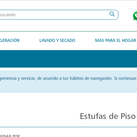
IGERACIÓN
LAVADO Y SECADO
MÁS PARA EL HOGAR
xperiencia y servicio, de acuerdo a tus hábitos de navegación. Si contin
Cocina Distintiva con Estufas Mabe
Estufas de Piso
DENAR POR: