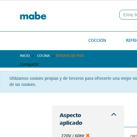
text.skipToContent
text.skipToNavigation
COCCIÓN
REFR
INICIO
COCINA
ESTUFAS DE PISO
Compartir:
Utilizamos cookies propias y de terceros para ofrecerte una mejor e
de las cookies.
La cocina salvadoreña se eleva con Mabe. Desde estufas hasta hornos, siente la pasión y haz brillar cada plato que sirvas.
Aspecto
aplicado
220V / 60Hz
OR