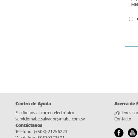
ME
Centro de Ayuda
Acerca de 
Escríbenos al correo electrónico:
¿Quiénes so
serviciomabe.salvador@mabe.com.sv
Contacto
Contáctanos
Teléfono:
(+503)-21256223
WhatsApp:
50670777501