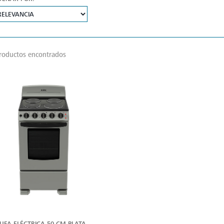
roductos encontrados
VER
MÁS
UFA ELÉCTRICA 50 CM PLATA