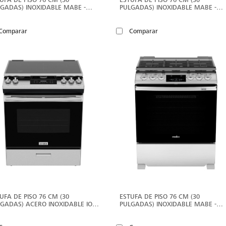
GADAS) INOXIDABLE MABE -
PULGADAS) INOXIDABLE MABE -
M7661CFIX2
EMH7612DSS0
Comparar
Comparar
VER
V
MÁS
M
UFA DE PISO 76 CM (30
ESTUFA DE PISO 76 CM (30
GADAS) ACERO INOXIDABLE IO
PULGADAS) INOXIDABLE MABE -
E - IO7686SSC0
EMH7614DATSS0