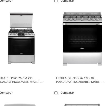
Comparar
Comparar
VER
V
MÁS
M
UFA DE PISO 76 CM (30
ESTUFA DE PISO 76 CM (30
GADAS) INOXIDABLE MABE -
PULGADAS) INOXIDABLE MABE -
H7614DATMSS0
EMH7602JSS0
Comparar
Comparar
VER
V