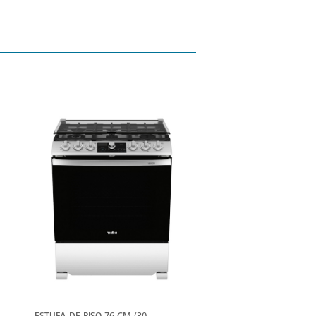
ER
VER
ÁS
MÁS
ESTUFA DE PISO 76 CM (30