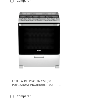
Comparar
ER
VER
ÁS
MÁS
ESTUFA DE PISO 76 CM (30
PULGADAS) INOXIDABLE MABE -
EMH7602DSS0
Comparar
ER
VER