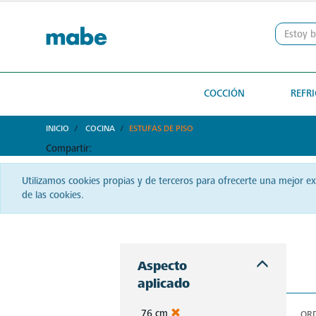
text.skipToContent
text.skipToNavigation
COCCIÓN
REFR
INICIO
COCINA
ESTUFAS DE PISO
Compartir:
Utilizamos cookies propias y de terceros para ofrecerte una mejor e
de las cookies.
La cocina salvadoreña se eleva con Mabe. Desde estufas hasta hornos, siente la pasión y haz brillar cada plato que sirvas.
Aspecto
aplicado
76 cm
OR