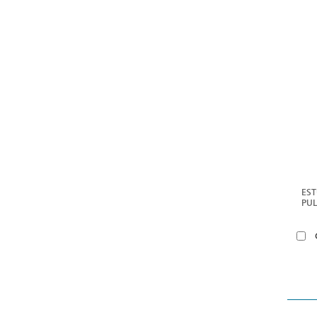
EST
PU
- E