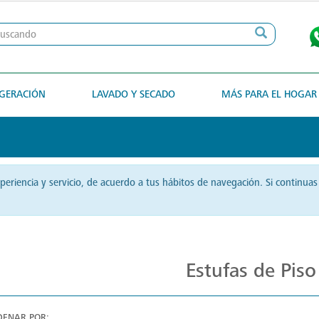
IGERACIÓN
LAVADO Y SECADO
MÁS PARA EL HOGAR
xperiencia y servicio, de acuerdo a tus hábitos de navegación. Si contin
Cocina Distintiva con Estufas Mabe
Estufas de Piso
DENAR POR: