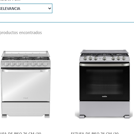
productos encontrados
VER
V
MÁS
M
UFA DE PISO 76 CM (30
ESTUFA DE PISO 76 CM (30