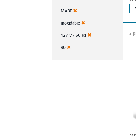
MABE
Inoxidable
2 p
127 V / 60 Hz
90
EST