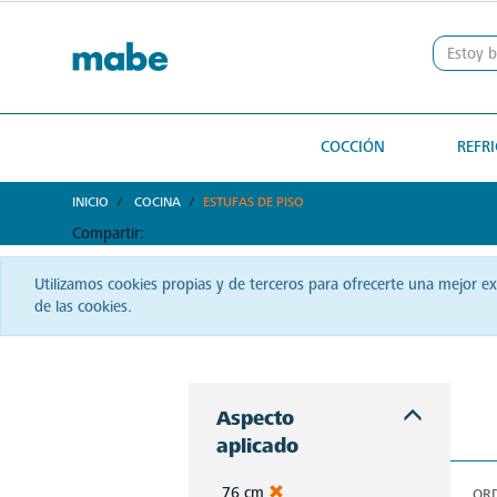
text.skipToContent
text.skipToNavigation
COCCIÓN
REFR
INICIO
COCINA
ESTUFAS DE PISO
Compartir:
Utilizamos cookies propias y de terceros para ofrecerte una mejor e
de las cookies.
La cocina salvadoreña se eleva con Mabe. Desde estufas hasta hornos, siente la pasión y haz brillar cada plato que sirvas.
Aspecto
aplicado
76 cm
OR