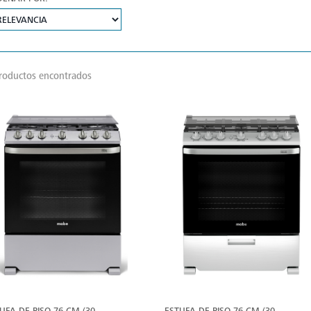
roductos encontrados
VER
V
MÁS
M
UFA DE PISO 76 CM (30
ESTUFA DE PISO 76 CM (30