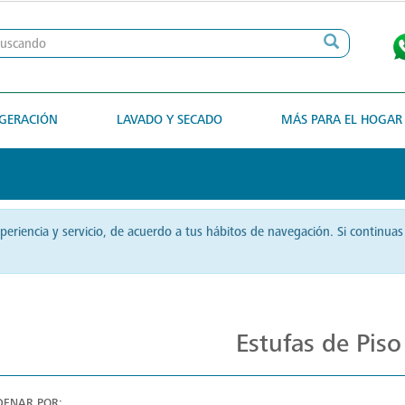
IGERACIÓN
LAVADO Y SECADO
MÁS PARA EL HOGAR
xperiencia y servicio, de acuerdo a tus hábitos de navegación. Si contin
Cocina Distintiva con Estufas Mabe
Estufas de Piso
DENAR POR: