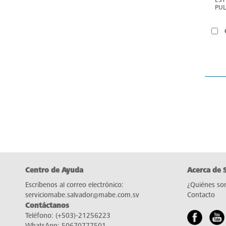
PUL
EM
Centro de Ayuda
Acerca de 
Escríbenos al correo electrónico:
¿Quiénes so
serviciomabe.salvador@mabe.com.sv
Contacto
Contáctanos
Teléfono:
(+503)-21256223
WhatsApp:
50670777501