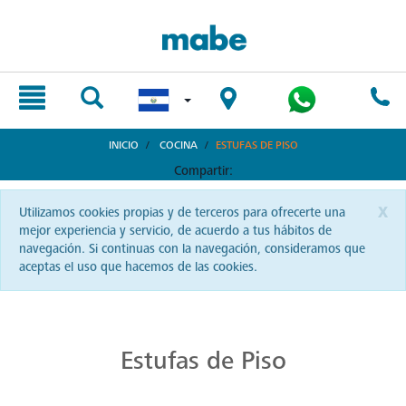
text.skipToContent
text.skipToNavigation
INICIO
COCINA
ESTUFAS DE PISO
Compartir:
x
Utilizamos cookies propias y de terceros para ofrecerte una
mejor experiencia y servicio, de acuerdo a tus hábitos de
navegación. Si continuas con la navegación, consideramos que
aceptas el uso que hacemos de las cookies.
Cocina Distintiva con Estufas Mabe
La cocina salvadoreña se eleva con Mabe. Desde estufas hasta hornos, siente la pasión y haz brillar cada plato que sirvas.
Estufas de Piso