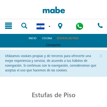
text.skipToContent
text.skipToNavigation
INICIO
COCINA
ESTUFAS DE PISO
Compartir:
x
Utilizamos cookies propias y de terceros para ofrecerte una
mejor experiencia y servicio, de acuerdo a tus hábitos de
navegación. Si continuas con la navegación, consideramos que
aceptas el uso que hacemos de las cookies.
Cocina Distintiva con Estufas Mabe
La cocina salvadoreña se eleva con Mabe. Desde estufas hasta hornos, siente la pasión y haz brillar cada plato que sirvas.
Estufas de Piso