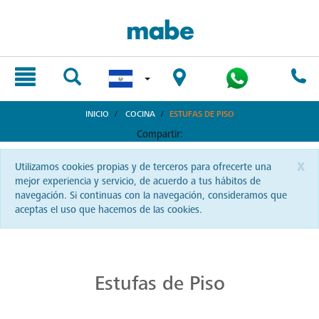
text.skipToContent
text.skipToNavigation
INICIO
COCINA
ESTUFAS DE PISO
Compartir:
x
Utilizamos cookies propias y de terceros para ofrecerte una
mejor experiencia y servicio, de acuerdo a tus hábitos de
navegación. Si continuas con la navegación, consideramos que
aceptas el uso que hacemos de las cookies.
Cocina Distintiva con Estufas Mabe
La cocina salvadoreña se eleva con Mabe. Desde estufas hasta hornos, siente la pasión y haz brillar cada plato que sirvas.
Estufas de Piso