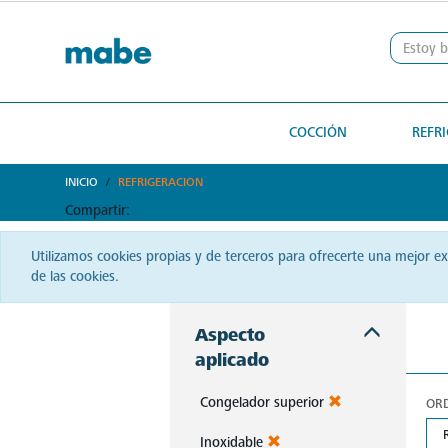
text.skipToContent
text.skipToNavigation
COCCIÓN
REFR
INICIO
REFRIGERACION
Compartir:
Utilizamos cookies propias y de terceros para ofrecerte una mejor e
de las cookies.
Aspecto
aplicado
Congelador superior
OR
Inoxidable