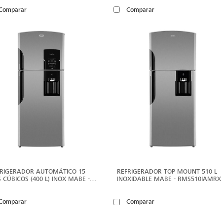
Comparar
Comparar
VER
V
MÁS
M
FRIGERADOR AUTOMÁTICO 15
REFRIGERADOR TOP MOUNT 510 L
S CÚBICOS (400 L) INOX MABE -
INOXIDABLE MABE - RMS510IAMR
S400IBMRX0
Comparar
Comparar