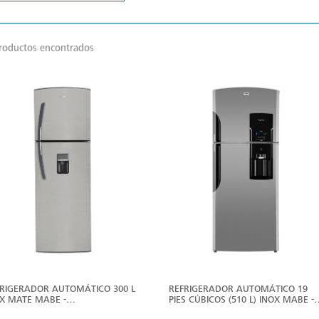
roductos encontrados
VER
V
MÁS
M
RIGERADOR AUTOMÁTICO 300 L
REFRIGERADOR AUTOMÁTICO 19
X MATE MABE -
PIES CÚBICOS (510 L) INOX MABE -
A300FYMRM0
RMS510IBMRX0