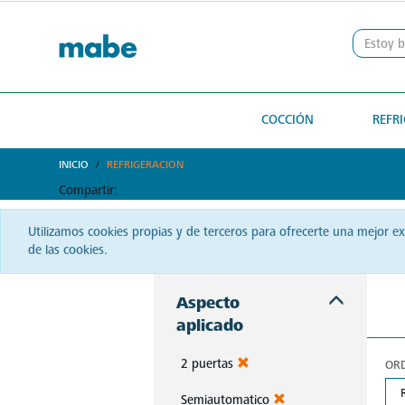
text.skipToContent
text.skipToNavigation
COCCIÓN
REFR
INICIO
REFRIGERACION
Compartir:
Utilizamos cookies propias y de terceros para ofrecerte una mejor e
de las cookies.
Aspecto
aplicado
2 puertas
OR
Semiautomatico