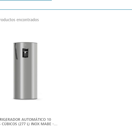
roductos encontrados
VER
MÁS
FRIGERADOR AUTOMÁTICO 10
S CÚBICOS (277 L) INOX MABE -
D165PVCRS0