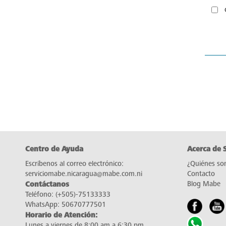
Centro de Ayuda
Acerca de 
Escríbenos al correo electrónico:
¿Quiénes so
serviciomabe.nicaragua@mabe.com.ni
Contacto
Contáctanos
Blog Mabe
Teléfono:
(+505)-75133333
WhatsApp:
50670777501
Horario de Atención:
Lunes a viernes de 8:00 am a 6:30 pm.