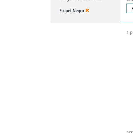
Ecopet Negro
1 p
REF