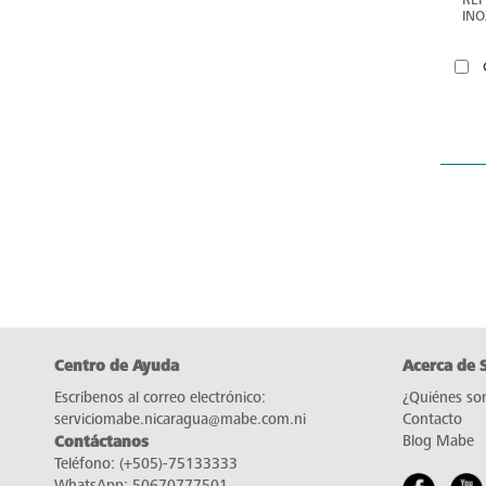
INO
RM
Centro de Ayuda
Acerca de 
Escríbenos al correo electrónico:
¿Quiénes so
serviciomabe.nicaragua@mabe.com.ni
Contacto
Contáctanos
Blog Mabe
Teléfono:
(+505)-75133333
WhatsApp:
50670777501