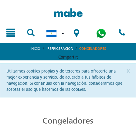
text.skipToContent
text.skipToNavigation
INICIO
REFRIGERACION
CONGELADORES
Compartir:
x
Utilizamos cookies propias y de terceros para ofrecerte una
mejor experiencia y servicio, de acuerdo a tus hábitos de
navegación. Si continuas con la navegación, consideramos que
aceptas el uso que hacemos de las cookies.
Conserva Alimentos con Congeladores Mabe
Mabe trae a Nicaragua congeladores diseñados para conservar tus alimentos con frescura y perfección. Mantén tus comestibles en óptimo estado y disfruta de sabores auténticos en cada plato.
Congeladores