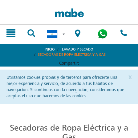
text.skipToContent
text.skipToNavigation
INICIO
LAVADO Y SECADO
SECADORAS DE ROPA ELÉCTRICA Y A GAS
Compartir:
x
Utilizamos cookies propias y de terceros para ofrecerte una
mejor experiencia y servicio, de acuerdo a tus hábitos de
navegación. Si continuas con la navegación, consideramos que
aceptas el uso que hacemos de las cookies.
Secadoras Mabe: Rápido y Confiado Secado
Para un secado rápido y resultados perfectos, confía en las secadoras Mabe. En Nicaragua, experimenta la eficiencia en su máxima expresión y disfruta de ropa seca en tiempo récord. ¡Hazlo posible con Mabe!
Secadoras de Ropa Eléctrica y a
Gas