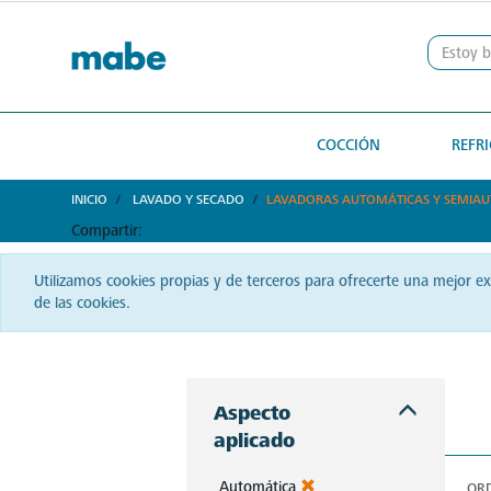
text.skipToContent
text.skipToNavigation
COCCIÓN
REFR
INICIO
LAVADO Y SECADO
LAVADORAS AUTOMÁTICAS Y SEMIA
Compartir:
Utilizamos cookies propias y de terceros para ofrecerte una mejor e
de las cookies.
Con las lavadoras Mabe en Nicaragua, cada lavado promete ropa impecable. Experimenta la combinación de potencia y cuidado en cada ciclo. Lava con confianza, lava con Mabe.
Aspecto
aplicado
Automática
OR