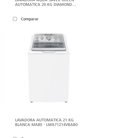
E
AUTOMÁTICA 20 KG DIAMOND
GRAY MABE - LMA70200WDAB1
Comparar
ER
VER
ÁS
MÁS
LAVADORA AUTOMÁTICA 21 KG
E
BLANCA MABE - LMA71214VBAB0