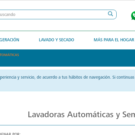
IGERACIÓN
LAVADO Y SECADO
MÁS PARA EL HOGAR
UTOMÁTICAS
xperiencia y servicio, de acuerdo a tus hábitos de navegación. Si contin
Lavadoras Mabe: Eficiencia en Cada Ciclo
Lavadoras Automáticas y Se
DENAR POR: