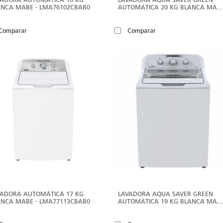
ANCA MABE - LMA76102CBAB0
AUTOMÁTICA 20 KG BLANCA MAB
- LMA70213CBAB0
Comparar
Comparar
VER
V
MÁS
M
VADORA AUTOMÁTICA 17 KG
LAVADORA AQUA SAVER GREEN
ANCA MABE - LMA77113CBAB0
AUTOMÁTICA 19 KG BLANCA MAB
- LMA79113VBAB0