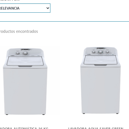
roductos encontrados
VER
V
MÁS
M
VADORA AUTOMÁTICA 16 KG
LAVADORA AQUA SAVER GREEN