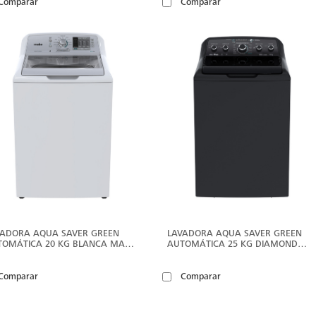
Comparar
Comparar
VER
V
MÁS
M
VADORA AQUA SAVER GREEN
LAVADORA AQUA SAVER GREEN
TOMÁTICA 20 KG BLANCA MABE
AUTOMÁTICA 25 KG DIAMOND
LMH70201WBAB0
GRAY MABE - LMP75205WDAB0
Comparar
Comparar