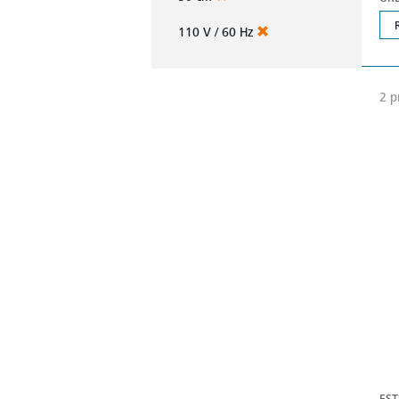
110 V / 60 Hz
2 p
EST