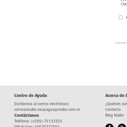
CM)
Centro de Ayuda
Acerca de 
Escríbenos al correo electrónico:
¿Quiénes so
serviciomabe.nicaragua@mabe.com.ni
Contacto
Contáctanos
Blog Mabe
Teléfono:
(+505)-75133333
WhatsApp:
50670777501