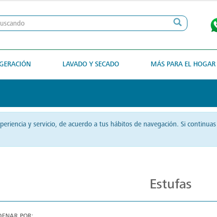
IGERACIÓN
LAVADO Y SECADO
MÁS PARA EL HOGAR
xperiencia y servicio, de acuerdo a tus hábitos de navegación. Si contin
Estufas Elegantes para Cocinas Modernas
Estufas
DENAR POR: