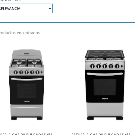
roductos encontrados
VER
V
MÁS
M
UFA A GAS 20 PULGADAS (51
ESTUFA A GAS 20 PULGADAS (51