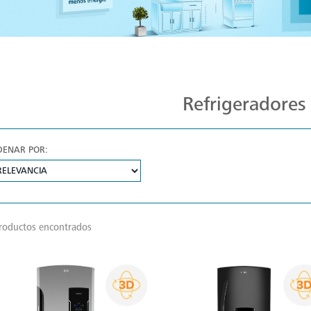
Diseño y Durabilidad en Refrigeradores
Refrigeradores
DENAR POR:
roductos encontrados