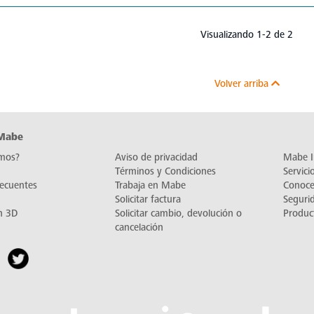
Visualizando 1-2 de 2
Volver arriba
 Mabe
mos?
Aviso de privacidad
Mabe I
Términos y Condiciones
Servic
recuentes
Trabaja en Mabe
Conoc
Solicitar factura
Seguri
n 3D
Solicitar cambio, devolución o
Produc
cancelación