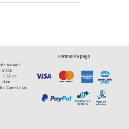
Formas de pago
nternacional
io Mabe
e IO Mabe
dad en
tos Conectados