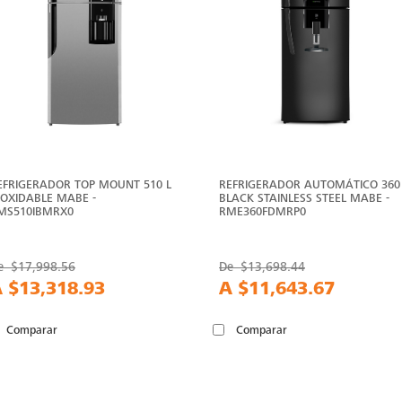
EFRIGERADOR TOP MOUNT 510 L
REFRIGERADOR AUTOMÁTICO 360
NOXIDABLE MABE -
BLACK STAINLESS STEEL MABE -
MS510IBMRX0
RME360FDMRP0
e
$17,998.56
De
$13,698.44
A
$13,318.93
A
$11,643.67
Comparar
Comparar