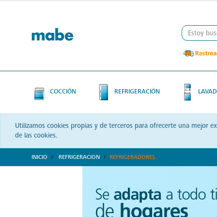
Skip
Skip
to
to
content
navigation
menu
COCCIÓN
REFRIGERACIÓN
LAVAD
Utilizamos cookies propias y de terceros para ofrecerte una mejor e
de las cookies.
INICIO
REFRIGERACION
REFRIGERADORES