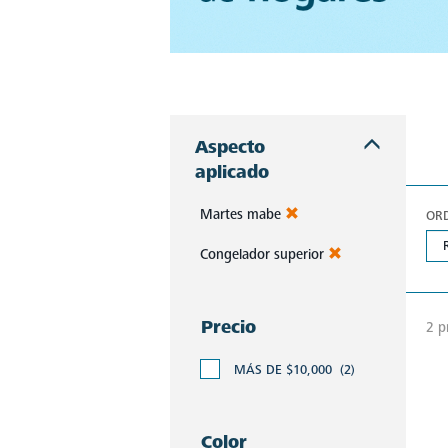
Mabe presenta refrigeradores que combinan elegancia y resistencia. Explora modelos pensados para reflejar tu estilo y satisfacer tus necesidades en cada momento.
Aspecto
aplicado
Martes mabe
OR
Congelador superior
Precio
2 p
MÁS DE $10,000
(2)
Color