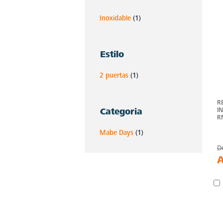
Inoxidable
(1)
Estilo
2 puertas
(1)
R
I
Categoria
R
Mabe Days
(1)
D