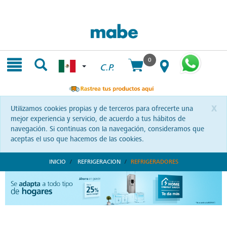
Skip
Skip
to
to
content
navigation
menu
0
C.P.
x
Utilizamos cookies propias y de terceros para ofrecerte una
mejor experiencia y servicio, de acuerdo a tus hábitos de
navegación. Si continuas con la navegación, consideramos que
aceptas el uso que hacemos de las cookies.
INICIO
REFRIGERACION
REFRIGERADORES
Diseño y Durabilidad en Refrigeradores