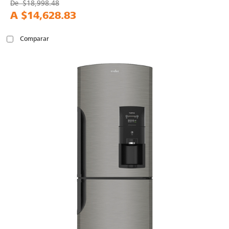
De
$18,998.48
A
$14,628.83
Comparar