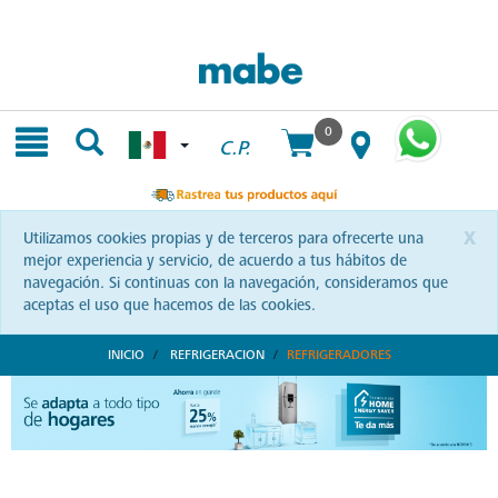
Skip
Skip
to
to
content
navigation
menu
0
C.P.
x
Utilizamos cookies propias y de terceros para ofrecerte una
mejor experiencia y servicio, de acuerdo a tus hábitos de
navegación. Si continuas con la navegación, consideramos que
aceptas el uso que hacemos de las cookies.
INICIO
REFRIGERACION
REFRIGERADORES
Diseño y Durabilidad en Refrigeradores