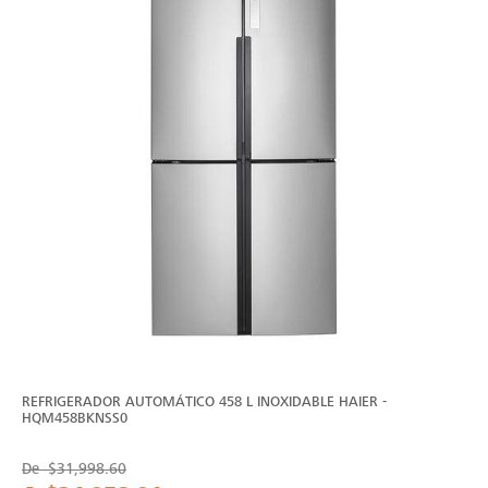
REFRIGERADOR AUTOMÁTICO 458 L INOXIDABLE HAIER -
HQM458BKNSS0
De
$31,998.60