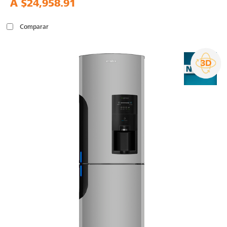
A
$24,958.91
Comparar