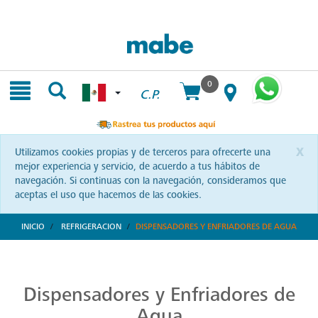
Skip
Skip
to
to
content
navigation
menu
0
C.P.
x
Utilizamos cookies propias y de terceros para ofrecerte una
mejor experiencia y servicio, de acuerdo a tus hábitos de
navegación. Si continuas con la navegación, consideramos que
aceptas el uso que hacemos de las cookies.
INICIO
REFRIGERACION
DISPENSADORES Y ENFRIADORES DE AGUA
Despachadores de Agua de Calidad Superior
Garantiza tu bienestar con agua pura gracias a los despachadores Mabe. Una apuesta por la calidad y tecnología que prioriza tu salud. ¡Conócelos!
Dispensadores y Enfriadores de
Agua