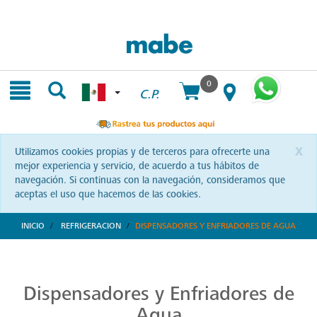
Skip
Skip
to
to
content
navigation
menu
0
C.P.
x
Utilizamos cookies propias y de terceros para ofrecerte una
mejor experiencia y servicio, de acuerdo a tus hábitos de
navegación. Si continuas con la navegación, consideramos que
aceptas el uso que hacemos de las cookies.
INICIO
REFRIGERACION
DISPENSADORES Y ENFRIADORES DE AGUA
Despachadores de Agua de Calidad Superior
Garantiza tu bienestar con agua pura gracias a los despachadores Mabe. Una apuesta por la calidad y tecnología que prioriza tu salud. ¡Conócelos!
Dispensadores y Enfriadores de
Agua