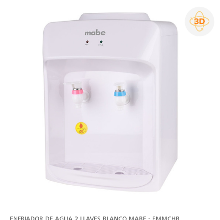
ENFRIADOR DE AGUA 2 LLAVES BLANCO MABE - EMMCHB