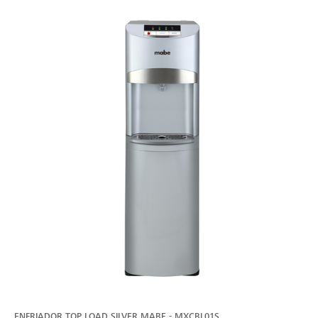
ENFRIADOR TOP LOAD SILVER MABE - MXCBL01S