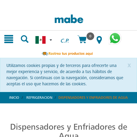
Skip
Skip
to
to
content
navigation
menu
0
C.P.
x
Utilizamos cookies propias y de terceros para ofrecerte una
mejor experiencia y servicio, de acuerdo a tus hábitos de
navegación. Si continuas con la navegación, consideramos que
aceptas el uso que hacemos de las cookies.
INICIO
REFRIGERACION
DISPENSADORES Y ENFRIADORES DE AGUA
Despachadores de Agua de Calidad Superior
Garantiza tu bienestar con agua pura gracias a los despachadores Mabe. Una apuesta por la calidad y tecnología que prioriza tu salud. ¡Conócelos!
Dispensadores y Enfriadores de
Agua