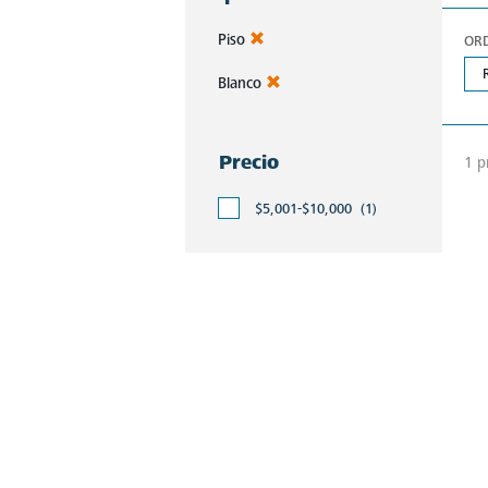
Piso
OR
Blanco
Precio
1 p
$5,001-$10,000
(1)