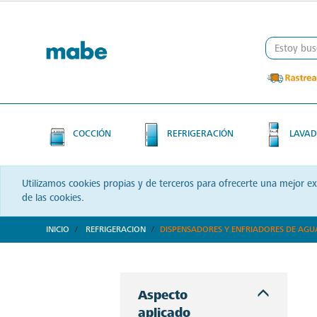
Skip
Skip
to
to
content
navigation
menu
COCCIÓN
REFRIGERACIÓN
LAVAD
Utilizamos cookies propias y de terceros para ofrecerte una mejor e
de las cookies.
INICIO
REFRIGERACION
DISPENSADORES Y ENFRIADORES DE AGU
Garantiza tu bienestar con agua pura gracias a los despachadores Mabe. Una apuesta por la calidad y tecnología que prioriza tu salud. ¡Conócelos!
Aspecto
aplicado