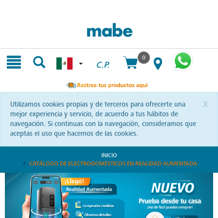
Skip
Skip
to
to
content
navigation
menu
0
C.P.
x
Utilizamos cookies propias y de terceros para ofrecerte una
mejor experiencia y servicio, de acuerdo a tus hábitos de
navegación. Si continuas con la navegación, consideramos que
aceptas el uso que hacemos de las cookies.
INICIO
CATÁLOGO DE ELECTRODOMÉSTICOS EN REALIDAD AUMENTADA