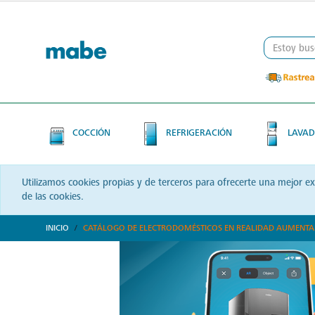
Skip
Skip
to
to
content
navigation
menu
COCCIÓN
REFRIGERACIÓN
LAVAD
Utilizamos cookies propias y de terceros para ofrecerte una mejor e
de las cookies.
INICIO
CATÁLOGO DE ELECTRODOMÉSTICOS EN REALIDAD AUMENT