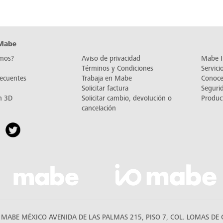
 Mabe
mos?
Aviso de privacidad
Mabe I
Términos y Condiciones
Servic
recuentes
Trabaja en Mabe
Conoc
Solicitar factura
Seguri
n 3D
Solicitar cambio, devolución o
Produc
cancelación
MABE MÉXICO AVENIDA DE LAS PALMAS 215, PISO 7, COL. LOMAS DE C