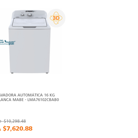
AVADORA AUTOMÁTICA 16 KG
LANCA MABE - LMA76102CBAB0
e
$10,298.48
A
$7,620.88