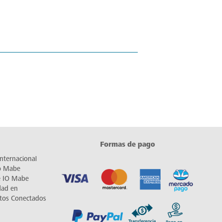
Formas de pago
nternacional
io Mabe
e IO Mabe
dad en
tos Conectados