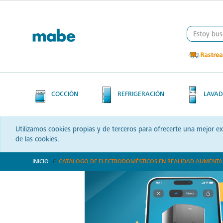
Skip
Skip
to
to
content
navigation
menu
COCCIÓN
REFRIGERACIÓN
LAVAD
Utilizamos cookies propias y de terceros para ofrecerte una mejor e
de las cookies.
INICIO
CATÁLOGO DE ELECTRODOMÉSTICOS EN REALIDAD AUMENT