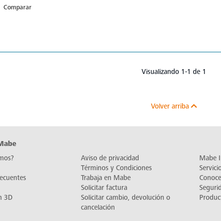
Comparar
Visualizando 1-1 de 1
Volver arriba
 Mabe
mos?
Aviso de privacidad
Mabe I
Términos y Condiciones
Servic
recuentes
Trabaja en Mabe
Conoc
Solicitar factura
Seguri
n 3D
Solicitar cambio, devolución o
Produc
cancelación