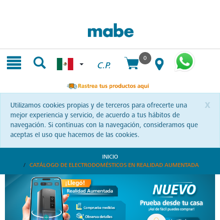
Skip
Skip
to
to
content
navigation
menu
0
C.P.
x
Utilizamos cookies propias y de terceros para ofrecerte una
mejor experiencia y servicio, de acuerdo a tus hábitos de
navegación. Si continuas con la navegación, consideramos que
aceptas el uso que hacemos de las cookies.
INICIO
CATÁLOGO DE ELECTRODOMÉSTICOS EN REALIDAD AUMENTADA