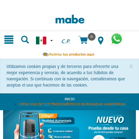
Skip
Skip
to
to
content
navigation
menu
0
C.P.
x
Utilizamos cookies propias y de terceros para ofrecerte una
mejor experiencia y servicio, de acuerdo a tus hábitos de
navegación. Si continuas con la navegación, consideramos que
aceptas el uso que hacemos de las cookies.
INICIO
CATÁLOGO DE ELECTRODOMÉSTICOS EN REALIDAD AUMENTADA