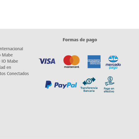
Formas de pago
nternacional
io Mabe
e IO Mabe
dad en
tos Conectados