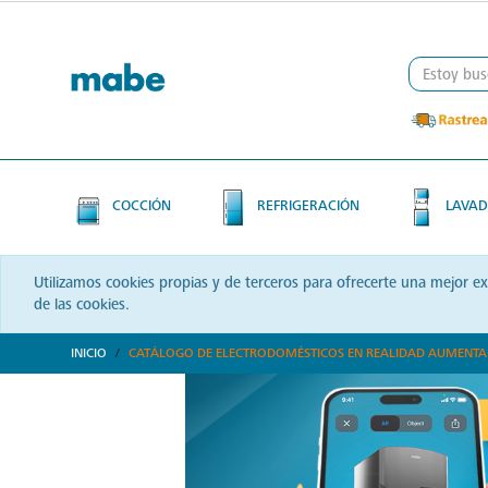
Skip
Skip
to
to
content
navigation
menu
COCCIÓN
REFRIGERACIÓN
LAVAD
Utilizamos cookies propias y de terceros para ofrecerte una mejor e
de las cookies.
INICIO
CATÁLOGO DE ELECTRODOMÉSTICOS EN REALIDAD AUMENT