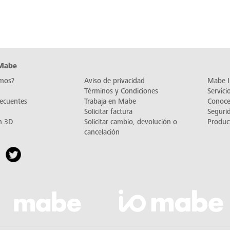
 Mabe
mos?
Aviso de privacidad
Mabe I
Términos y Condiciones
Servic
recuentes
Trabaja en Mabe
Conoc
Solicitar factura
Seguri
n 3D
Solicitar cambio, devolución o
Produc
cancelación